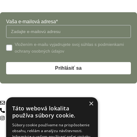
Vaša e-mailová adresa*
Vložením e-mailu vyjadrujete svoj súhlas s podmienkami
ochrany osobných údajov
Kontakt
×
info@zuresi.sk
Táto webová lokalita
+421 940 999 100
používa súbory cookie.
instagram
Súbory cookie používame na prispôsobenie
obsahu, reklám a analýzu návštevnosti.
Informácie pre vás
Informácie o vašom používaní našej stránky