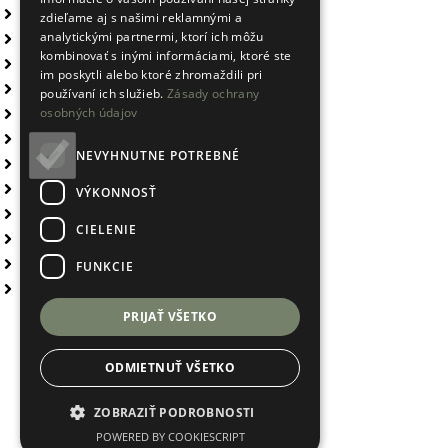
Rýchle informácie
zdieľame aj s našimi reklamnými a
analytickými partnermi, ktorí ich môžu
Poplatky za doručenie
kombinovať s inými informáciami, ktoré ste
Obchodné podmienky
im poskytli alebo ktoré zhromaždili pri
Ochrana osobných údajov
používaní ich služieb.
Zásady ochrany
osobných údajov
Reklamačný poriadok
Hodnotenie obchodu
NEVYHNUTNE POTREBNÉ
Veľkoobchod
Vlastné logo
VÝKONNOSŤ
Blog
CIELENIE
Získajte šejker zadarmo
Ako testujeme fľaše na vodu?
FUNKCIE
Prečo si kúpiť fľašu?
PRIJAŤ VŠETKO
Prijímame online platby
ODMIETNUŤ VŠETKO
Copyright 2026
zuresi.sk
. Všetky práva vyhradené
ZOBRAZIŤ PODROBNOSTI
POWERED BY COOKIESCRIPT