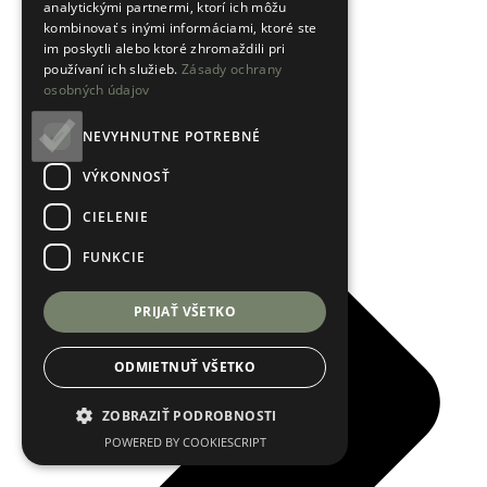
analytickými partnermi, ktorí ich môžu
kombinovať s inými informáciami, ktoré ste
im poskytli alebo ktoré zhromaždili pri
používaní ich služieb.
Zásady ochrany
osobných údajov
NEVYHNUTNE POTREBNÉ
VÝKONNOSŤ
CIELENIE
FUNKCIE
PRIJAŤ VŠETKO
ODMIETNUŤ VŠETKO
ZOBRAZIŤ PODROBNOSTI
POWERED BY COOKIESCRIPT