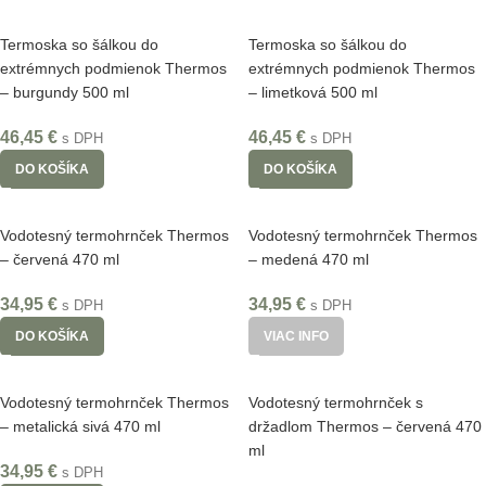
Termoska so šálkou do
Termoska so šálkou do
extrémnych podmienok Thermos
extrémnych podmienok Thermos
– burgundy 500 ml
– limetková 500 ml
46,45
€
46,45
€
s DPH
s DPH
DO KOŠÍKA
DO KOŠÍKA
Vodotesný termohrnček Thermos
Vodotesný termohrnček Thermos
– červená 470 ml
– medená 470 ml
34,95
€
34,95
€
s DPH
s DPH
DO KOŠÍKA
VIAC INFO
Vodotesný termohrnček Thermos
Vodotesný termohrnček s
– metalická sivá 470 ml
držadlom Thermos – červená 470
ml
34,95
€
s DPH