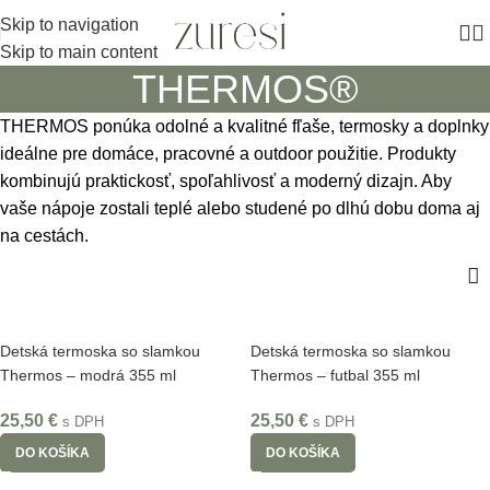
Skip to navigation
Skip to main content
THERMOS®
THERMOS ponúka odolné a kvalitné fľaše, termosky a doplnky
ideálne pre domáce, pracovné a outdoor použitie. Produkty
kombinujú praktickosť, spoľahlivosť a moderný dizajn. Aby
vaše nápoje zostali teplé alebo studené po dlhú dobu doma aj
na cestách.
Detská termoska so slamkou
Detská termoska so slamkou
Thermos – modrá 355 ml
Thermos – futbal 355 ml
25,50
€
25,50
€
s DPH
s DPH
DO KOŠÍKA
DO KOŠÍKA